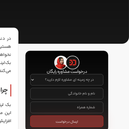
در دنی
هستید 
بک‌لین
می‌کند 
درخواست مشاوره رایگان
در
چه
زمینه
چرا
ای
نام
و
مشاوره
نام
لازم
شماره
دارید؟
خانوادگی
(ضروری)
بک لین
همراه
(ضروری)
(ضروری)
این مح
افزایش