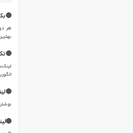
🔴 بک 
هر دو 
بهترین
🔴 تکنی
لینک‌
الگوری
🔴 لینک‌س
نوشتن 
🔴لینک