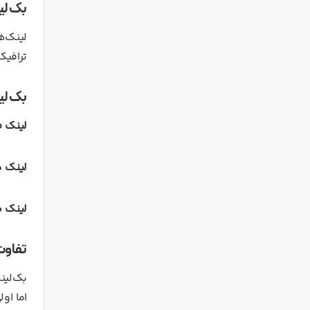
بک لینک نو
ترافیک
بک لی
لینک ط
لینک 
لینک 
تفاوت
بک‌لین
اما او