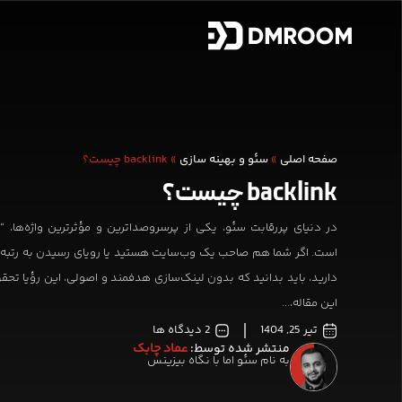
صفحه اصلی
»
سئو و بهینه سازی
»
backlink چیست؟
backlink چیست؟
در دنیای پررقابت سئو، یکی از پرسروصداترین و مؤثرترین واژه‌ها،
است. اگر شما هم صاحب یک وب‌سایت هستید یا رویای رسیدن به رتبه ا
دارید، باید بدانید که بدون لینک‌سازی هدفمند و اصولی، این رؤیا تحق
این مقاله،...
تیر 25, 1404
2 دیدگاه ها
منتشر شده توسط:
عماد چابک
به نام سئو اما با نگاه بیزینس