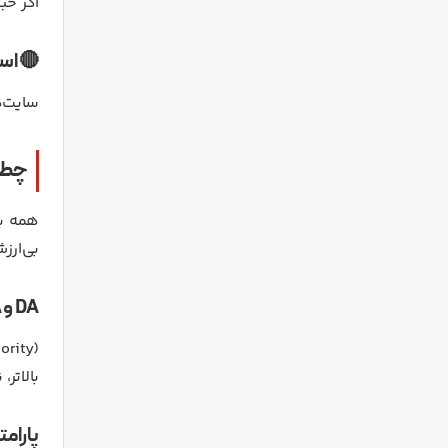
اگر خب
🔴 است
سایت‌ها
چطو
همه بک
بی‌ارز
DA و PA چیست و چه نقشی دارند؟
بالاتر
پارامت