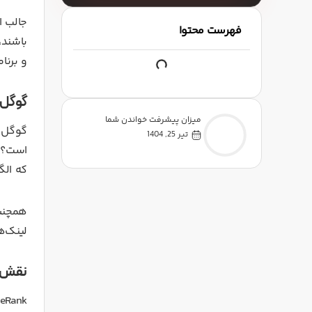
جالب ا
فهرست محتوا
باشند،
و برنام
گوگل چ
میزان پیشرفت خواندن شما
گوگل ف
تیر 25, 1404
است؟ آ
که الگ
لینک‌ه
نقش بک‌ل