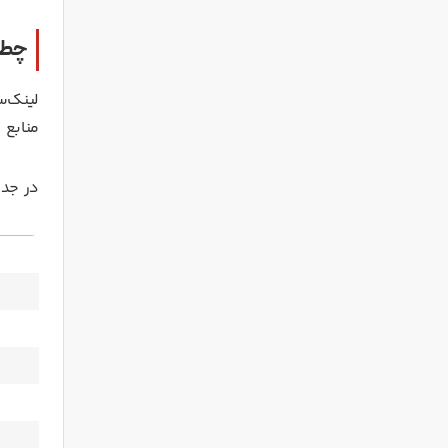
چطو
لینک‌س
منابع ق
در جدو