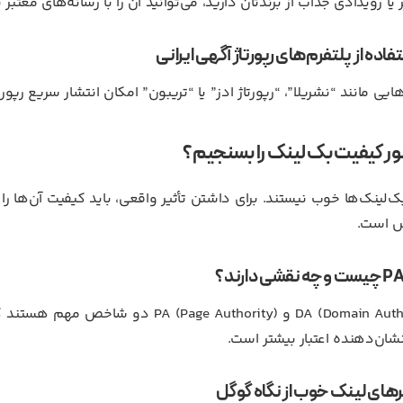
ر یا رویدادی جذاب از برندتان دارید، می‌توانید آن را با رسانه‌های معتب
فاده از پلتفرم‌های رپورتاژ آگهی ایرانی
یی مانند “نشریلا”، “رپورتاژ ادز” یا “تریبون” امکان انتشار سریع رپورتا
ر کیفیت بک لینک را بسنجیم؟
‌لینک‌ها خوب نیستند. برای داشتن تأثیر واقعی، باید کیفیت آن‌ها را 
ش است.
DA (Domain Authority) و ge Authority
، نشان‌دهنده اعتبار بیشتر است.
رهای لینک خوب از نگاه گوگل